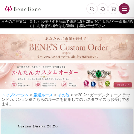
只今のご注文は、新しくお作りする商品で発送は
予定（現品や一部商品除
く） お急ぎの場合はお気軽にお問い合せ下さい
トップページへ
>
厳選ルース
>
その他
> ☆20.2ct ガーデンクォーツ ラウ
ンドカボション※こちらのルースを使用してのカスタマイズもお受けでき
ます。