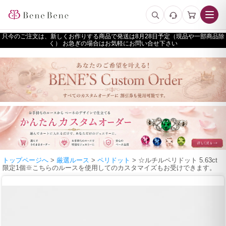
只今のご注文は、新しくお作りする商品で発送は
予定（現品や一部商品除
く） お急ぎの場合はお気軽にお問い合せ下さい
トップページへ
>
厳選ルース
>
ペリドット
> ☆ルチルペリドット 5.63ct
限定1個※こちらのルースを使用してのカスタマイズもお受けできます。