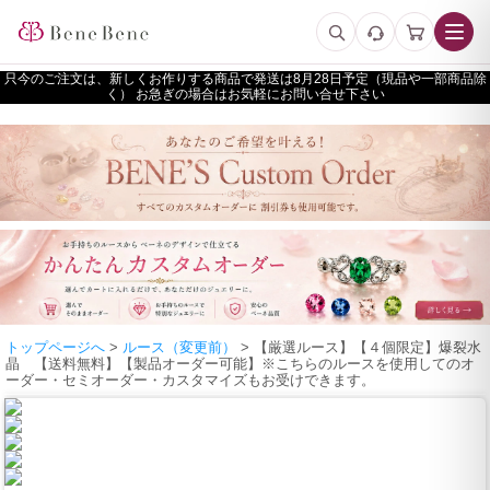
只今のご注文は、新しくお作りする商品で発送は
予定（現品や一部商品除
く） お急ぎの場合はお気軽にお問い合せ下さい
トップページへ
>
ルース（変更前）
> 【厳選ルース】【４個限定】爆裂水
晶 【送料無料】【製品オーダー可能】※こちらのルースを使用してのオ
ーダー・セミオーダー・カスタマイズもお受けできます。