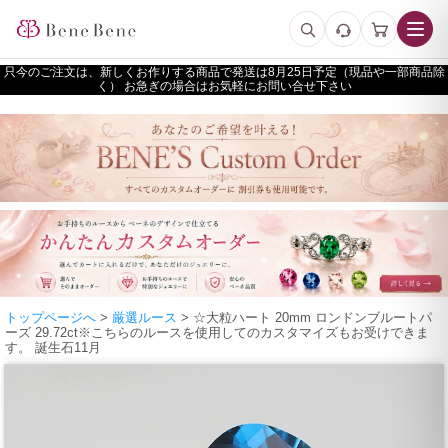
只今のご注文は、新しくお作りする商品で発送は
予定（現品や一部商品除
く） お急ぎの場合はお気軽にお問い合せ下さい
トップページへ
>
厳選ルース
> ☆大粒ハート 20mm ロンドンブルートパ
ーズ 29.72ct※こちらのルースを使用してのカスタマイズもお受けできま
す。 誕生石11月