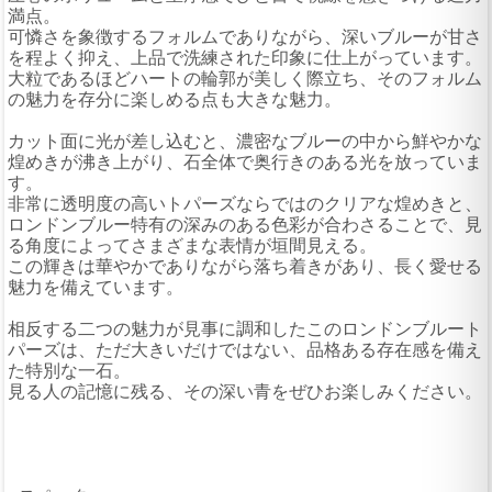
満点。
可憐さを象徴するフォルムでありながら、深いブルーが甘さ
を程よく抑え、上品で洗練された印象に仕上がっています。
大粒であるほどハートの輪郭が美しく際立ち、そのフォルム
の魅力を存分に楽しめる点も大きな魅力。
カット面に光が差し込むと、濃密なブルーの中から鮮やかな
煌めきが沸き上がり、石全体で奥行きのある光を放っていま
す。
非常に透明度の高いトパーズならではのクリアな煌めきと、
ロンドンブルー特有の深みのある色彩が合わさることで、見
る角度によってさまざまな表情が垣間見える。
この輝きは華やかでありながら落ち着きがあり、長く愛せる
魅力を備えています。
相反する二つの魅力が見事に調和したこのロンドンブルート
パーズは、ただ大きいだけではない、品格ある存在感を備え
た特別な一石。
見る人の記憶に残る、その深い青をぜひお楽しみください。