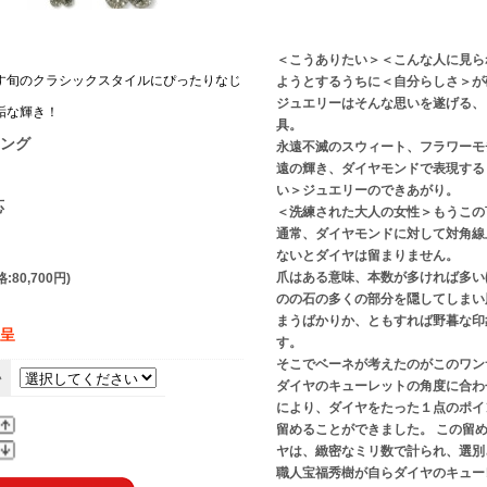
＜こうありたい＞＜こんな人に見ら
す旬のクラシックスタイルにぴったりなじ
ようとするうちに＜自分らしさ＞が
ジュエリーはそんな思いを遂げる、
垢な輝き！
具。
ング
永遠不滅のスウィート、フラワーモ
遠の輝き、ダイヤモンドで表現する
い＞ジュエリーのできあがり。
応
＜洗練された大人の女性＞もうこの
通常、ダイヤモンドに対して対角線
ないとダイヤは留まりません。
爪はある意味、本数が多ければ多い
:80,700円)
のの石の多くの部分を隠してしまい
まうばかりか、ともすれば野暮な印
贈呈
す。
そこでベーネが考えたのがこのワン
い
ダイヤのキューレットの角度に合わ
により、ダイヤをたった１点のポイ
留めることができました。 この留
ヤは、緻密なミリ数で計られ、選別
職人宝福秀樹が自らダイヤのキュー