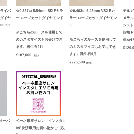
パライバ
☆0.387ct 5.54mm SI2 Fカラ
☆0.403ct 5.48mm VS2 Eカ
モルガ
 ダイヤ
ー ローズカットダイヤモンド
ラー ローズカットダイヤモン
メラル
00 K1
ド
シスト
※こちらのルースを使用して
指輪 P
のカスタマイズもお受けでき
※こちらのルースを使用して
生石4
ます。誕生石4月
のカスタマイズもお受けでき
¥
129,
ます。誕生石4月
¥
187,000
（税込）
¥
225,500
（税込）
オーバ
ベーネ銀座サロン インスタL
IVE決済専用お買い物かご（税