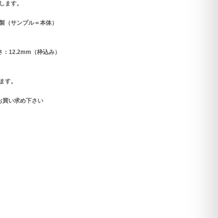
します。
ルド製（サンプル＝本体）
さ：12.2mm（枠込み）
ます。
お買い求め下さい