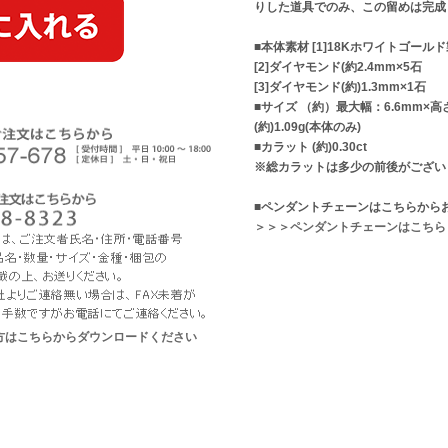
りした道具でのみ、この留めは完成
■本体素材 [1]18Kホワイトゴー
[2]ダイヤモンド(約2.4mm×5石
[3]ダイヤモンド(約)1.3mm×1石
■サイズ （約）最大幅：6.6mm×高
(約)1.09g(本体のみ)
■カラット (約)0.30ct
※総カラットは多少の前後がござい
■ペンダントチェーンはこちらから
＞＞＞ペンダントチェーンはこちら
な方はこちらからダウンロードください