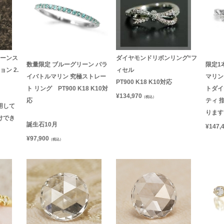
ムーンス
ダイヤモンドリボンリング“フ
数量限定 ブルーグリーン パラ
限定1本
ン 2.
ィセル
イバトルマリン 究極ストレー
マリン
PT900 K18 K10対応
ト リング PT900 K18 K10対
トダイ
¥
134,970
（税込）
応
ティ 
用して
ります
けでき
誕生石10月
¥
147,
¥
97,900
（税込）