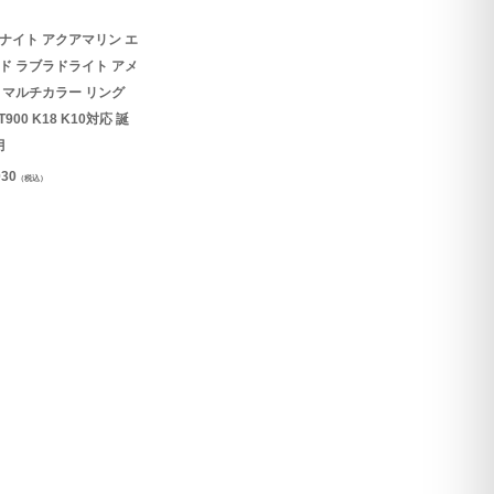
ナイト アクアマリン エ
ド ラブラドライト アメ
 マルチカラー リング
T900 K18 K10対応 誕
月
030
（税込）