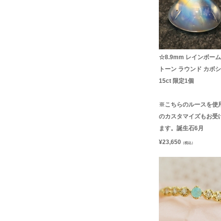
☆8.9mm レインボー
トーン ラウンド カボショ
15ct 限定1個
※こちらのルースを使
のカスタマイズもお受
ます。誕生石6月
¥
23,650
（税込）