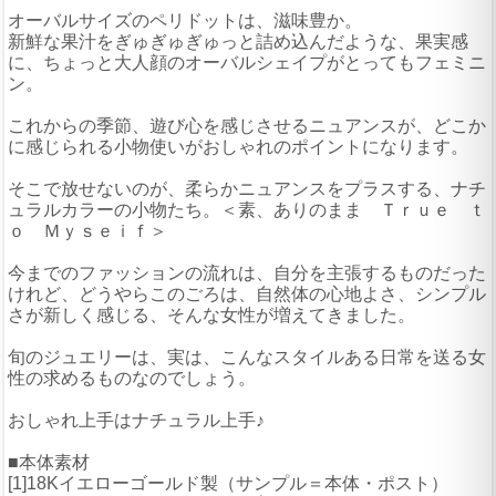
オーバルサイズのペリドットは、滋味豊か。
新鮮な果汁をぎゅぎゅぎゅっと詰め込んだような、果実感
に、ちょっと大人顔のオーバルシェイプがとってもフェミニ
ン。
これからの季節、遊び心を感じさせるニュアンスが、どこか
に感じられる小物使いがおしゃれのポイントになります。
そこで放せないのが、柔らかニュアンスをプラスする、ナチ
ュラルカラーの小物たち。＜素、ありのまま Ｔｒｕｅ ｔ
ｏ Ｍｙｓｅｉｆ＞
今までのファッションの流れは、自分を主張するものだった
けれど、どうやらこのごろは、自然体の心地よさ、シンプル
さが新しく感じる、そんな女性が増えてきました。
旬のジュエリーは、実は、こんなスタイルある日常を送る女
性の求めるものなのでしょう。
おしゃれ上手はナチュラル上手♪
■本体素材
[1]18Kイエローゴールド製（サンプル＝本体・ポスト）