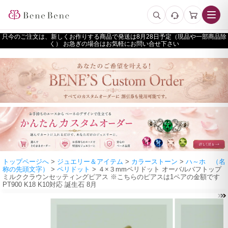
只今のご注文は、新しくお作りする商品で発送は
予定（現品や一部商品除
く） お急ぎの場合はお気軽にお問い合せ下さい
トップページへ
>
ジュエリー＆アイテム
>
カラーストーン
>
ハ～ホ （名
称の先頭文字）
>
ペリドット
> ４×３mmペリドット オーバルバフトップ
ミルククラウンセッティングピアス ※こちらのピアスは1ペアの金額です
PT900 K18 K10対応 誕生石 8月