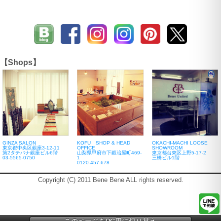
【Shops】
GINZA SALON
KOFU SHOP & HEAD
OKACHI-MACHI LOOSE
東京都中央区銀座3-12-11
OFFICE
SHOWROOM
第2タチバナ銀座ビル6階
山梨県甲府市下鍛冶屋町469-
東京都台東区上野5-17-2
03-5565-0750
1
三橋ビル1階
0120-457-678
Copyright (C) 2011 Bene Bene ALL rights reserved.
このページをPC用に切り替え