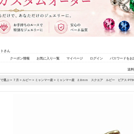
ストさん
クーポン情報
お気に入り一覧
マイページ
ログイン
パスワードをお
送料
石で選ぶ
>
７月
>
ルビー
>
ミャンマー産
> ミャンマー産 2.8ｍｍ スクエア ルビー ピアス PT900