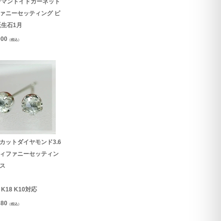
デマントイドガーネット
ァニーセッティング ピ
誕生石1月
000
（税込）
カットダイヤモンド3.6
ィファニーセッティン
ス
0 K18 K10対応
380
（税込）