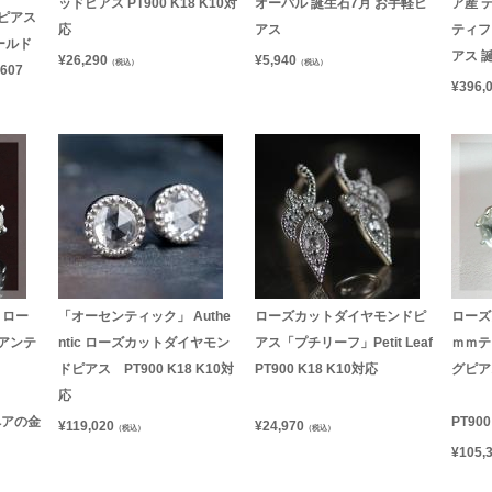
ッドピアス PT900 K18 K10対
オーバル 誕生石7月 お手軽ピ
ア産 
ピアス
応
アス
ティフ
ールド
アス 
¥
26,290
¥
5,940
（税込）
（税込）
607
¥
396,
 ロー
「オーセンティック」 Authe
ローズカットダイヤモンドピ
ローズ
アンテ
ntic ローズカットダイヤモン
アス「プチリーフ」Petit Leaf
ｍｍテ
ドピアス PT900 K18 K10対
PT900 K18 K10対応
グピア
応
ペアの金
PT90
¥
119,020
¥
24,970
（税込）
（税込）
¥
105,