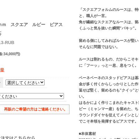
「スクエアフォルムのルースは、特
と、職人が一言。
角が繊細なスクエアなルースは、留
8ｍｍ スクエア ルビー ピアス
くふっと気を抜いた瞬間"パキッ"。
応
留める側にしてみればルースが堅い
3-RUB
そんなに問題ではない。
:34,000円)
ルースは割れるもの、だからこそキ
に「フーッ」っと一息、息をつく。
贈呈
ベーネベーネのスタッドピアスは基
い
金が多く付くからしっかりとした作
返せば堅く、留めるのも"クイッ"
い。
はるかによく作りこまれたキャスト
ビー（ミャンマー産）を留めた、ち
再販のご希望の方はご連絡ください。
ラウンドダイヤを従えてメインとし
でこそ本領を発揮するピアスです。
■本体素材