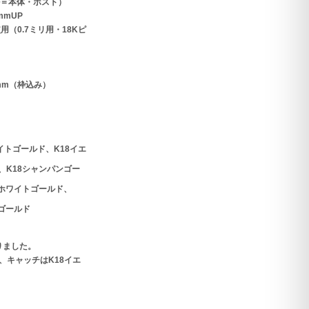
ル＝本体・ポスト）
mmUP
用（0.7ミリ用・18Kピ
7mm（枠込み）
イトゴールド、K18イエ
、K18シャンパンゴー
0ホワイトゴールド、
クゴールド
りました。
、キャッチはK18イエ