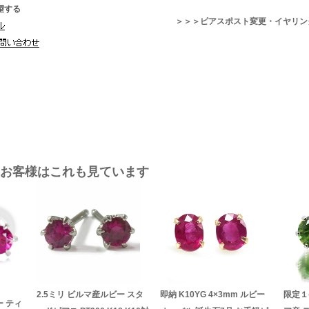
望する
＞＞＞ピアスポスト変更・イヤリン
お客様はこれも見ています
2.5ミリ ビルマ産ルビー スタ
即納 K10YG 4×3mm ルビー
限定１ペ
ー ティ