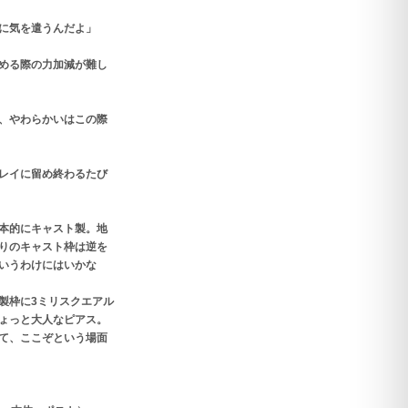
に気を遣うんだよ」
める際の力加減が難し
、やわらかいはこの際
レイに留め終わるたび
本的にキャスト製。地
りのキャスト枠は逆を
というわけにはいかな
製枠に3ミリスクエアル
ょっと大人なピアス。
て、ここぞという場面