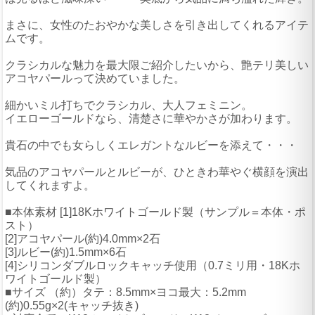
まさに、女性のたおやかな美しさを引き出してくれるアイテ
ムです。
クラシカルな魅力を最大限ご紹介したいから、艶テリ美しい
アコヤパールって決めていました。
細かいミル打ちでクラシカル、大人フェミニン。
イエローゴールドなら、清楚さに華やかさが加わります。
貴石の中でも女らしくエレガントなルビーを添えて・・・
気品のアコヤパールとルビーが、ひときわ華やぐ横顔を演出
してくれますよ。
■本体素材 [1]18Kホワイトゴールド製（サンプル＝本体・ポ
スト）
[2]アコヤパール(約)4.0mm×2石
[3]ルビー(約)1.5mm×6石
[4]シリコンダブルロックキャッチ使用（0.7ミリ用・18Kホ
ワイトゴールド製）
■サイズ （約）タテ：8.5mm×ヨコ最大：5.2mm
(約)0.55g×2(キャッチ抜き)