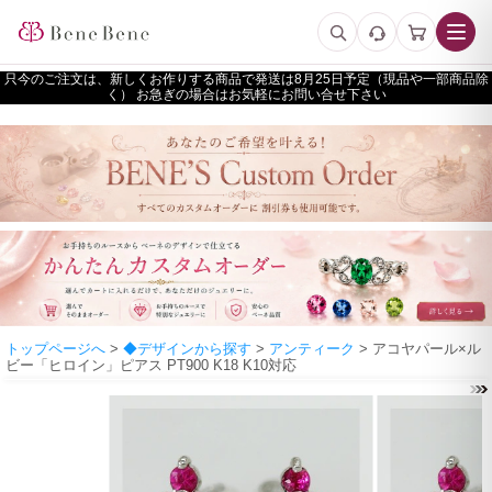
只今のご注文は、新しくお作りする商品で発送は
予定（現品や一部商品除
く） お急ぎの場合はお気軽にお問い合せ下さい
トップページへ
>
◆デザインから探す
>
アンティーク
> アコヤパール×ル
ビー「ヒロイン」ピアス PT900 K18 K10対応