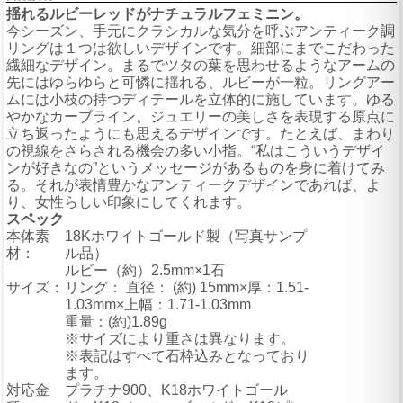
揺れるルビーレッドがナチュラルフェミニン。
今シーズン、手元にクラシカルな気分を呼ぶアンティーク調
リングは１つは欲しいデザインです。細部にまでこだわった
繊細なデザイン。まるでツタの葉を思わせるようなアームの
先にはゆらゆらと可憐に揺れる、ルビーが一粒。リングアー
ムには小枝の持つディテールを立体的に施しています。ゆる
やかなカーブライン。ジュエリーの美しさを表現する原点に
立ち返ったようにも思えるデザインです。たとえば、まわり
の視線をさらされる機会の多い小指。“私はこういうデザイ
ンが好きなの”というメッセージがあるものを身に着けてみ
る。それが表情豊かなアンティークデザインであれば、よ
り、女性らしい印象にしてくれます。
スペック
本体素
18Kホワイトゴールド製（写真サンプ
材：
ル品）
ルビー（約）2.5mm×1石
サイズ：
リング： 直径： (約) 15mm×厚：1.51-
1.03mm×上幅：1.71-1.03mm
重量：(約)1.89g
※サイズにより重さは異なります。
※表記はすべて石枠込みとなっており
ます。
対応金
プラチナ900、K18ホワイトゴール