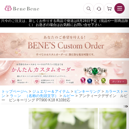
只今のご注文は、新しくお作りする商品で発送は
予定（現品や一部商品除
く） お急ぎの場合はお気軽にお問い合せ下さい
トップページへ
>
ジュエリー＆アイテム
>
ピンキーリング
>
カラーストー
ン
>
ラ～ン （名称の先頭文字）
>
ルビー
> アンティークデザイン ルビ
ー ピンキーリング PT900 K18 K10対応