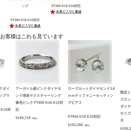
ング
PT900 K18 K10対応
PT900 K18 K10対応
お客様はこれも見ています
クダイ
アーガイル産ピンクダイヤモ
ローズカットダイヤモンド3.6
限定１本
ップラ
ンド溶岩テクステャーリング
ｍｍティファニーセッティン
ズカッ
春色ピンク PT900 K18 K10対
グピアス
ダイヤ
 K10対
応
サイズ
PT900 K18 K10対応
¥
160,710
（税込）
月
¥
105,380
（税込）
¥
200,