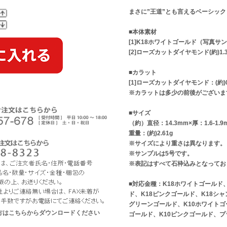
まさに”王道”とも言えるベーシッ
■本体素材
[1]K18ホワイトゴールド（写真サ
[2]ローズカットダイヤモンド(約)1.3
■カラット
[1]ローズカットダイヤモンド：(約)0.
※カラットは多少の前後がございま
■サイズ
（約）直径：14.3mm×厚：1.6-1.9
重量：(約)2.61g
※サイズにより重さは異なります。
※サンプルは5号です。
※表記はすべて石枠込みとなってお
■対応金種：K18ホワイトゴールド
ド、K18ピンクゴールド、K18シャ
グリーンゴールド、K10ホワイトゴ
な方はこちらからダウンロードください
ゴールド、K10ピンクゴールド、プ