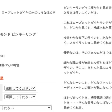
ピンキーリングって横からも見える
、ローズカットダイヤの水のような煌めき
入り方は使いにくいだけ。
これはローズカットダイヤモンドが
ら、どこから見ても、洗練された雰
モンド ピンキーリング
ゆるやかなＵ字のラインも、あなた
く、スタイリッシュに見せてくれま
優秀なのは、そのフォルムだけでは
SD
細かな職人技が光るミル打ちをほど
格:95,900円)
ザイン。そこに、きちんと並ぶよう
ットダイヤ。
贈呈
どんなシーンにも、どんなファッシ
ーディネート力の高さが魅力なんで
。
ほおづえつくとき、携帯電話で話す
とき・・・そんな日常のなにげない
見せてくれる。