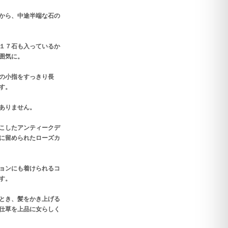
から、中途半端な石の
１７石も入っているか
囲気に。
の小指をすっきり長
す。
ありません。
こしたアンティークデ
に留められたローズカ
ョンにも着けられるコ
す。
とき、髪をかき上げる
仕草を上品に女らしく