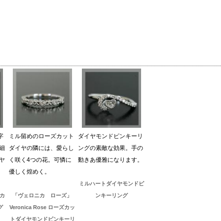
字
ミル留めのローズカット
ダイヤモンドピンキーリ
細
ダイヤの隣には、愛らし
ングの素敵な効果。手の
ヤ
く咲く4つの花。可憐に
動きあ優雅になります。
優しく煌めく。
ミルハートダイヤモンドピ
ズカ
「ヴェロニカ ローズ」
ンキーリング
グ
Veronica Rose ローズカッ
トダイヤモンドピンキーリ