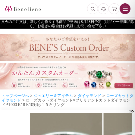
只今のご注文は、新しくお作りする商品で発送は
予定（現品や一部商品除
く） お急ぎの場合はお気軽にお問い合せ下さい
トップページへ
>
ジュエリー＆アイテム
>
ダイヤモンド
>
ローズカットダ
イヤモンド
> ローズカットダイヤモンド×ブリリアントカットダイヤモン
ドPT900 K18 K10対応１９石リング