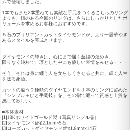
ムで登場しました。
1本でもまた2本重ねても素敵な手元をつくるこちらのリング
よりも、幅のある今回のリングは、さらにしっかりとしたボ
リュームを求めるお客様におすすめです。
５石のブリリアントカットダイヤモンドが、より一層華やぎ
あるスタイルを完成させます。
ダイヤモンドの輝きは、心にまで届く至福の煌めき。
限りなく純粋で、凛とした中にも優しい表情をみせる・・・
そう、それは身に纏う人を女らしくさせると共に、輝く人生
を送る象徴。
カットの違う２種類のダイヤモンドを１本のリングに留めた
『シンプル＋ひと手間技』を、その指で纏って質感と上質を
感じて欲しい。
■本体素材
[1]18Kホワイトゴールド製（写真サンプル品）
[2]ダイヤモンド(約)2.1mm×5石
[3]ローズカットダイヤモンド(約)1.9mm×14石