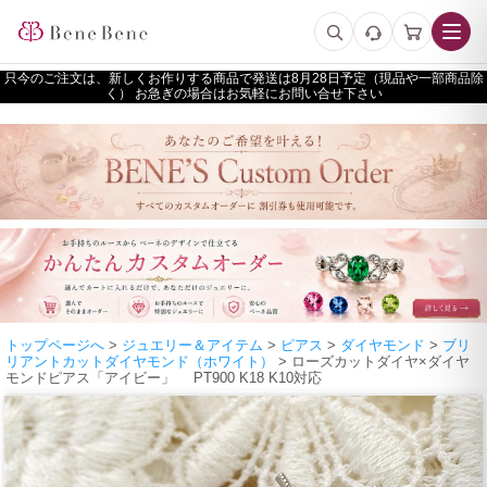
只今のご注文は、新しくお作りする商品で発送は
予定（現品や一部商品除
く） お急ぎの場合はお気軽にお問い合せ下さい
トップページへ
>
ジュエリー＆アイテム
>
ピアス
>
ダイヤモンド
>
ブリ
リアントカットダイヤモンド（ホワイト）
> ローズカットダイヤ×ダイヤ
モンドピアス「アイビー」 PT900 K18 K10対応