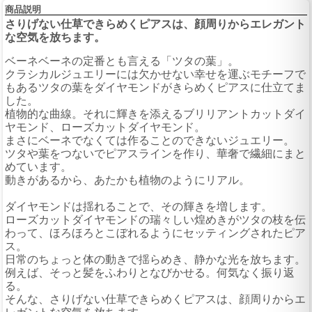
商品説明
さりげない仕草できらめくピアスは、顔周りからエレガント
な空気を放ちます。
ベーネベーネの定番とも言える「ツタの葉」。
クラシカルジュエリーには欠かせない幸せを運ぶモチーフで
もあるツタの葉をダイヤモンドがきらめくピアスに仕立てま
した。
植物的な曲線。それに輝きを添えるブリリアントカットダイ
ヤモンド、ローズカットダイヤモンド。
まさにベーネでなくては作ることのできないジュエリー。
ツタや葉をつないでピアスラインを作り、華奢で繊細にまと
めています。
動きがあるから、あたかも植物のようにリアル。
ダイヤモンドは揺れることで、その輝きを増します。
ローズカットダイヤモンドの瑞々しい煌めきがツタの枝を伝
わって、ほろほろとこぼれるようにセッティングされたピア
ス。
日常のちょっと体の動きで揺らめき、静かな光を放ちます。
例えば、そっと髪をふわりとなびかせる。何気なく振り返
る。
そんな、さりげない仕草できらめくピアスは、顔周りからエ