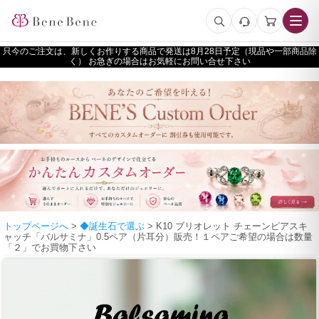
只今のご注文は、新しくお作りする商品で発送は
予定（現品や一部商品除
く） お急ぎの場合はお気軽にお問い合せ下さい
トップページへ
>
◆誕生石で選ぶ
> K10 ブリオレット チェーンピアスキ
ャッチ「バルサミナ」0.5ペア（片耳分）販売！１ペアご希望の場合は数量
「２」でお買物下さい