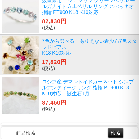
数量限定 アクアマリン グリーンベリル モ
ルガナイト ALLベリル リング スぺッキオ
指輪 PT900 K18 K10対応
82,830円
(税込)
7色から選べる！ありえない希少石7色スタ
ッドピアス
K18 K10対応
17,820円
(税込)
ロシア産 デマントイドガーネット シンプ
ルアンティークリング 指輪 PT900 K18
K10対応 誕生石1月
87,450円
(税込)
商品検索