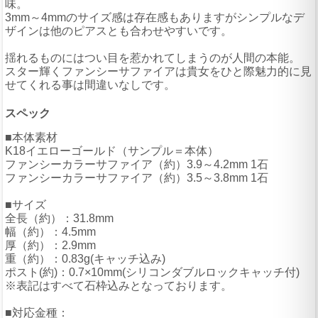
味。
3mm～4mmのサイズ感は存在感もありますがシンプルなデ
ザインは他のピアスとも合わせやすいです。
揺れるものにはつい目を惹かれてしまうのが人間の本能。
スター輝くファンシーサファイアは貴女をひと際魅力的に見
せてくれる事は間違いなしです。
スペック
■本体素材
K18イエローゴールド（サンプル＝本体）
ファンシーカラーサファイア（約）3.9～4.2mm 1石
ファンシーカラーサファイア（約）3.5～3.8mm 1石
■サイズ
全長（約）：31.8mm
幅（約）：4.5mm
厚（約）：2.9mm
重（約）：0.83g(キャッチ込み)
ポスト(約)：0.7×10mm(シリコンダブルロックキャッチ付)
※表記はすべて石枠込みとなっております。
■対応金種：