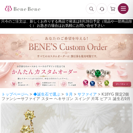
只今のご注文は、新しくお作りする商品で発送は
予定（現品や一部商品除
く） お急ぎの場合はお気軽にお問い合せ下さい
トップページへ
>
◆誕生石で選ぶ
>
９月
>
サファイア
> K18YG 限定2個
ファンシーサファイア スター ヘキサゴン スイング 片耳 ピアス 誕生石9月