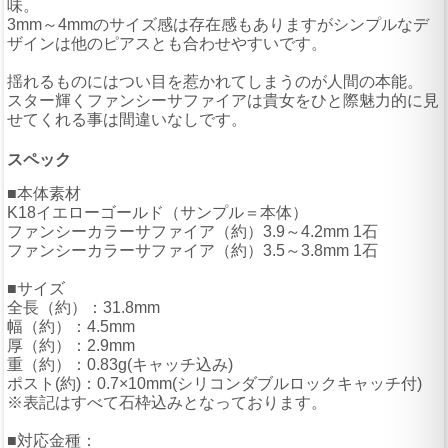
味。
3mm～4mmのサイズ感は存在感もありますがシンプルなデ
ザインは他のピアスとも合わせやすいです。
揺れるものにはつい目を惹かれてしまうのが人間の本能。
スター輝くファンシーサファイアは貴女をひと際魅力的に見
せてくれる事は間違いなしです。
スペック
■本体素材
K18イエローゴールド（サンプル＝本体）
ファンシーカラーサファイア（約）3.9～4.2mm 1石
ファンシーカラーサファイア（約）3.5～3.8mm 1石
■サイズ
全長（約）：31.8mm
幅（約）：4.5mm
厚（約）：2.9mm
重（約）：0.83g(キャッチ込み)
ポスト(約)：0.7×10mm(シリコンダブルロックキャッチ付)
※表記はすべて石枠込みとなっております。
■対応金種：