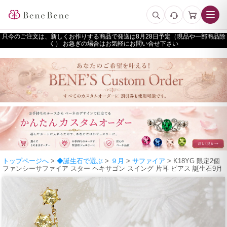
只今のご注文は、新しくお作りする商品で発送は
予定（現品や一部商品除
く） お急ぎの場合はお気軽にお問い合せ下さい
トップページへ
>
◆誕生石で選ぶ
>
９月
>
サファイア
> K18YG 限定2個
ファンシーサファイア スター ヘキサゴン スイング 片耳 ピアス 誕生石9月