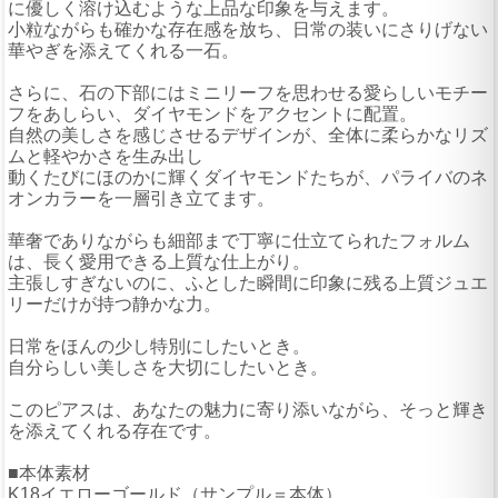
に優しく溶け込むような上品な印象を与えます。
小粒ながらも確かな存在感を放ち、日常の装いにさりげない
華やぎを添えてくれる一石。
さらに、石の下部にはミニリーフを思わせる愛らしいモチー
フをあしらい、ダイヤモンドをアクセントに配置。
自然の美しさを感じさせるデザインが、全体に柔らかなリズ
ムと軽やかさを生み出し
動くたびにほのかに輝くダイヤモンドたちが、パライバのネ
オンカラーを一層引き立てます。
華奢でありながらも細部まで丁寧に仕立てられたフォルム
は、長く愛用できる上質な仕上がり。
主張しすぎないのに、ふとした瞬間に印象に残る上質ジュエ
リーだけが持つ静かな力。
日常をほんの少し特別にしたいとき。
自分らしい美しさを大切にしたいとき。
このピアスは、あなたの魅力に寄り添いながら、そっと輝き
を添えてくれる存在です。
■本体素材
K18イエローゴールド（サンプル＝本体）