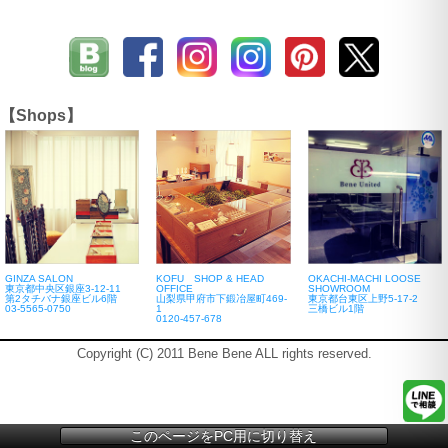
【Shops】
GINZA SALON
KOFU SHOP & HEAD
OKACHI-MACHI LOOSE
東京都中央区銀座3-12-11
OFFICE
SHOWROOM
第2タチバナ銀座ビル6階
山梨県甲府市下鍛冶屋町469-
東京都台東区上野5-17-2
03-5565-0750
1
三橋ビル1階
0120-457-678
Copyright (C) 2011 Bene Bene ALL rights reserved.
このページをPC用に切り替え