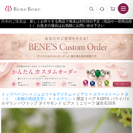
只今のご注文は、新しくお作りする商品で発送は
予定（現品や一部商品除
く） お急ぎの場合はお気軽にお問い合せ下さい
トップページへ
>
ジュエリー＆アイテム
>
ピアス
>
カラーストーン
>
タ
～ト （名称の先頭文字）
>
トルマリン
> 限定１ペア K18YG パライバト
ルマリン バフトップ ダイヤモンド ピアス ミニリーフ 誕生石10月