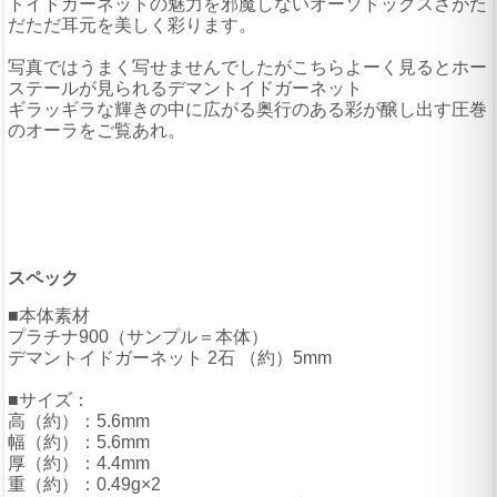
トイドガーネットの魅力を邪魔しないオーソドックスさがた
だただ耳元を美しく彩ります。
写真ではうまく写せませんでしたがこちらよーく見るとホー
ステールが見られるデマントイドガーネット
ギラッギラな輝きの中に広がる奥行のある彩が醸し出す圧巻
のオーラをご覧あれ。
スペック
■本体素材
プラチナ900（サンプル＝本体）
デマントイドガーネット 2石 （約）5mm
■サイズ：
高（約）：5.6mm
幅（約）：5.6mm
厚（約）：4.4mm
重（約）：0.49g×2