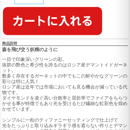
商品説明
森を飛び交う妖精のように
一目で印象深いグリーンの彩。
抜群の艶色と希少性を誇るのはロシア産デマントイドガーネ
ット。
数多く存在するガーネットの中でもこの鮮やかなグリーンの
彩りは特に人気！
ロシア産は近年では市場においても見る機会が減っている代
物です。
ダイヤモンドを凌ぐ高い分散率と屈折率でファイアをちらつ
かせる事が特徴でもあり光を受けるたび繊細な虹彩色を煌め
かせています。
シンプルに一粒のティファニーセッティングで仕上げて
光をたっぷりと取り込みギラギラ感を遮らない作りとデマン