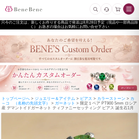
只今のご注文は、新しくお作りする商品で発送は
予定（現品や一部商品除
く） お急ぎの場合はお気軽にお問い合せ下さい
トップページへ
>
ジュエリー＆アイテム
>
ピアス
>
カラーストーン
>
カ
～コ （名称の先頭文字）
>
ガーネット
> 限定１ペア PT900 5mm ロシア
産 デマントイドガーネット ティファニーセッティング ピアス 誕生石1月