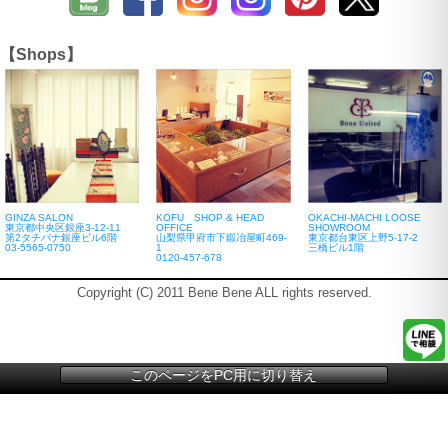
【Shops】
GINZA SALON
KOFU SHOP & HEAD
OKACHI-MACHI LOOSE
東京都中央区銀座3-12-11
OFFICE
SHOWROOM
第2タチバナ銀座ビル6階
山梨県甲府市下鍛冶屋町469-
東京都台東区上野5-17-2
03-5565-0750
1
三橋ビル1階
0120-457-678
Copyright (C) 2011 Bene Bene ALL rights reserved.
このページをPC用に切り替え