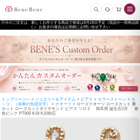
只今のご注文は、新しくお作りする商品で発送は
予定（現品や一部商品除
く） お急ぎの場合はお気軽にお問い合せ下さい
トップページへ
>
ジュエリー＆アイテム
>
ピアス
>
カラーストーン
>
カ
～コ （名称の先頭文字）
>
クオーツ
> ローズクオーツ ローズカット 裏
カット ローズカットダイヤモンド ピアス ソロ２ 両耳用 誕生石2月 春
色ピンク PT900 K18 K10対応