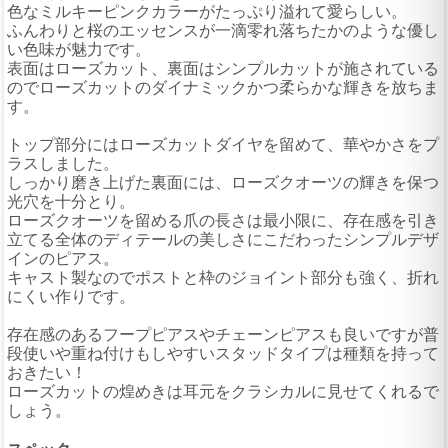
色なミルキーピンクカラーがたっぷり溢れて愛らしい。
ふんわりと桜のエッセンスが一滴零れ落ちたかのような優し
い色味が魅力です。
表面はローズカット、裏面はシンプルカットが施されている
のでローズカットのダイナミックかつ柔らかな輝きを放ちま
す。
トップ部分にはローズカットダイヤを留めて、華やかさをプ
ラスしました。
しっかり磨き上げた裏面には、ローズクオーツの輝きを保つ
光穴を十分とり。
ローズクオーツを留める爪の長さは最小限に、存在感を引き
立てる全体のディテールの美しさにこだわったシンプルデザ
インのピアス。
キャスト製なのでポストと枠のジョイント部分も強く、折れ
にくい作りです。
存在感のあるフープピアスやチェーンピアスも良いですが普
段使いや重ね付けもしやすいスタッドタイプは種類を持って
おきたい！
ローズカットの煌めきは耳元をクラシカルに見せてくれるで
しょう。