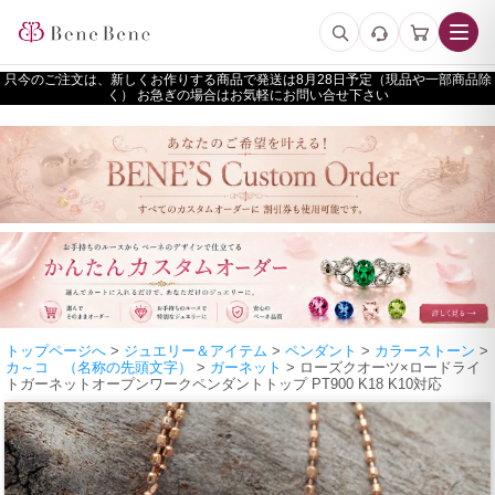
只今のご注文は、新しくお作りする商品で発送は
予定（現品や一部商品除
く） お急ぎの場合はお気軽にお問い合せ下さい
トップページへ
>
ジュエリー＆アイテム
>
ペンダント
>
カラーストーン
>
カ～コ （名称の先頭文字）
>
ガーネット
> ローズクオーツ×ロードライ
トガーネットオープンワークペンダントトップ PT900 K18 K10対応