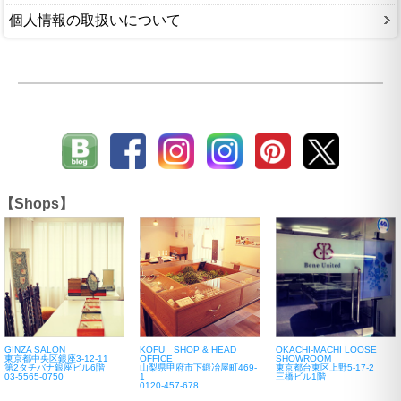
個人情報の取扱いについて
【Shops】
GINZA SALON
KOFU SHOP & HEAD
OKACHI-MACHI LOOSE
東京都中央区銀座3-12-11
OFFICE
SHOWROOM
第2タチバナ銀座ビル6階
山梨県甲府市下鍛冶屋町469-
東京都台東区上野5-17-2
03-5565-0750
1
三橋ビル1階
0120-457-678