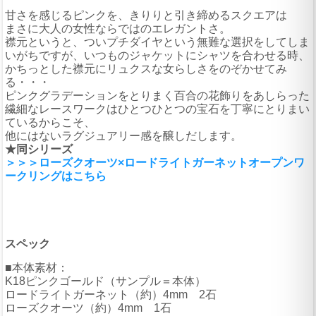
甘さを感じるピンクを、きりりと引き締めるスクエアは
まさに大人の女性ならではのエレガントさ。
襟元というと、ついプチダイヤという無難な選択をしてしま
いがちですが、いつものジャケットにシャツを合わせる時、
かちっとした襟元にリュクスな女らしさをのぞかせてみ
る・・・
ピンクグラデーションをとりまく百合の花飾りをあしらった
繊細なレースワークはひとつひとつの宝石を丁寧にとりまい
ているからこそ、
他にはないラグジュアリー感を醸しだします。
★同シリーズ
＞＞＞ローズクオーツ×ロードライトガーネットオープンワ
ークリングはこちら
スペック
■本体素材：
K18ピンクゴールド（サンプル＝本体）
ロードライトガーネット（約）4mm 2石
ローズクオーツ（約）4mm 1石