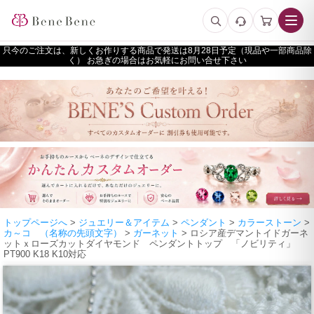
只今のご注文は、新しくお作りする商品で発送は
予定（現品や一部商品除
く） お急ぎの場合はお気軽にお問い合せ下さい
トップページへ
>
ジュエリー＆アイテム
>
ペンダント
>
カラーストーン
>
カ～コ （名称の先頭文字）
>
ガーネット
> ロシア産デマントイドガーネ
ットｘローズカットダイヤモンド ペンダントトップ 「ノビリティ」
PT900 K18 K10対応