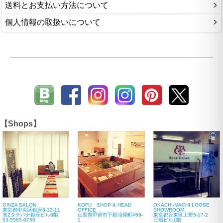
送料とお支払い方法について
個人情報の取扱いについて
【Shops】
GINZA SALON
KOFU SHOP & HEAD
OKACHI-MACHI LOOSE
東京都中央区銀座3-12-11
OFFICE
SHOWROOM
第2タチバナ銀座ビル6階
山梨県甲府市下鍛冶屋町469-
東京都台東区上野5-17-2
03-5565-0750
1
三橋ビル1階