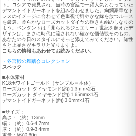
ト。ロシアで発見され、当時の宮廷で一躍人気となっていた
デマントイドガーネットを組み合わせました。絢爛豪華なド
レスのイメージに合わせて色重視で鮮やかな緑を放つルース
を厳選。柔らかなローズカットダイヤの輝きも絹のしなりの
よう。ペンダントは「見られるジュエリー」世紀を超えたデ
ザインは、まさに時代に流されない確かな価値観そのもの。
あなたの今日のスタイルにそっと添えてみてください。知性
さと上品さがキラリと光りますよ。
こちらの情報もあわせてお読みください。
・冬宮殿の舞踏会コレクション
スペック
■本体素材：
K18ホワイトゴールド（サンプル＝本体）
ローズカット ダイヤモンド(約) 1.3mm×2石
ローズカット ダイヤモンド(約) 1.65mm×1石
デマントイドガーネット(約) 3.0mm×1石
■サイズ：
高さ：（約）13mm
幅：（約）0.6-4.7mm
厚：（約）0.9-3.4mm
重量：(約)0.60g