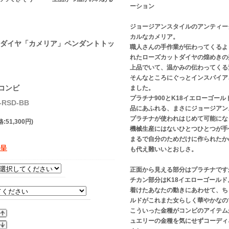
ーション
ジョージアンスタイルのアンティー
カルなカメリア。
ットダイヤ「カメリア」ペンダントトッ
職人さんの手作業が伝わってくるよ
れたローズカットダイヤの煌めきの
上品でいて、温かみの伝わってくる
そんなところにぐっとインスパイア
0コンビ
ました。
プラチナ900とK18イエローゴー
RSD-BB
品にあふれる、まさにジョージアン
プラチナが使われはじめて可能にな
:51,300円)
機械生産にはないひとつひとつが手
まるで自分のためだけに作られたか
贈呈
も代え難いいとおしさ。
正面から見える部分はプラチナです
チカン部分はK18イエローゴールド
着けたあなたの動きにあわせて、ち
ルドがこれまた女らしく華やかなの
こういった金種がコンビのアイテム
ュエリーの金種を気にせずコーディ