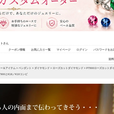
ストさん
クーポン情報
お気に入り一覧
マイページ
ログイン
パスワードをお
送料
リー＆アイテム
>
ペンダント
>
ダイヤモンド
>
ローズカットダイヤモンド
> PT900ローズカット
00とK18／K10コンビ