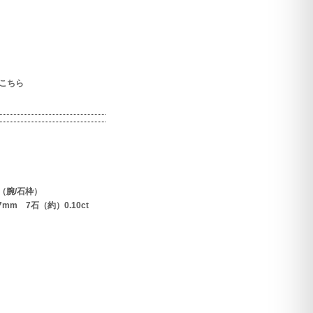
こちら
（腕/石枠）
m 7石（約）0.10ct