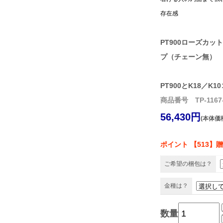
存在感
PT900ローズカ
プ（チェーン無）
PT900とK18／K1
商品番号 TP-1167-
56,430円
(本体価格
ポイント 【513】
ご希望の梱包は？
金種は？
数量