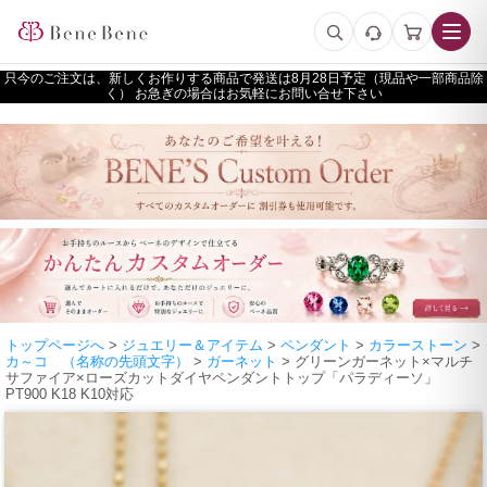
只今のご注文は、新しくお作りする商品で発送は
予定（現品や一部商品除
く） お急ぎの場合はお気軽にお問い合せ下さい
トップページへ
>
ジュエリー＆アイテム
>
ペンダント
>
カラーストーン
>
カ～コ （名称の先頭文字）
>
ガーネット
> グリーンガーネット×マルチ
サファイア×ローズカットダイヤペンダントトップ「パラディーソ」
PT900 K18 K10対応