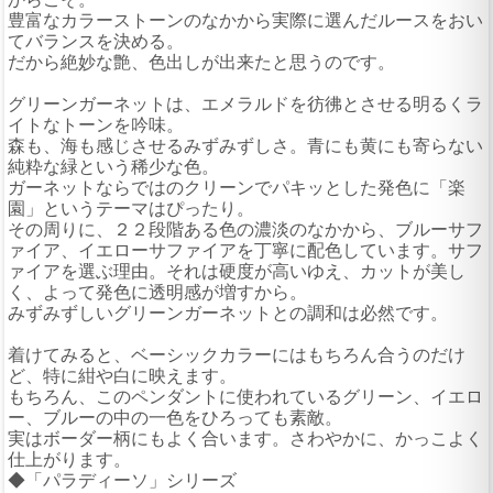
豊富なカラーストーンのなかから実際に選んだルースをおい
てバランスを決める。
だから絶妙な艶、色出しが出来たと思うのです。
グリーンガーネットは、エメラルドを彷彿とさせる明るくラ
イトなトーンを吟味。
森も、海も感じさせるみずみずしさ。青にも黄にも寄らない
純粋な緑という稀少な色。
ガーネットならではのクリーンでパキッとした発色に「楽
園」というテーマはぴったり。
その周りに、２２段階ある色の濃淡のなかから、ブルーサフ
ァイア、イエローサファイアを丁寧に配色しています。サフ
ァイアを選ぶ理由。それは硬度が高いゆえ、カットが美し
く、よって発色に透明感が増すから。
みずみずしいグリーンガーネットとの調和は必然です。
着けてみると、ベーシックカラーにはもちろん合うのだけ
ど、特に紺や白に映えます。
もちろん、このペンダントに使われているグリーン、イエロ
ー、ブルーの中の一色をひろっても素敵。
実はボーダー柄にもよく合います。さわやかに、かっこよく
仕上がります。
◆「パラディーソ」シリーズ