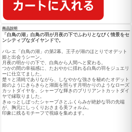
商品説明
「白鳥の湖」白鳥の羽が月夜の下でふわりとなびく情景をセ
ンシティブなダイヤンドで。
バレエ「白鳥の湖」の第2幕。王子が湖のほとりでオデット
姫と出会うシーン。
月夜の明かりの下で、白鳥から人間へと変わる。
つかの間の幸福感に、たおやかに揺れる白鳥の羽をジュエリ
ーに仕立てました。
楚々と清純でありながら、しなやかな強さを秘めたオデット
姫のようにきらきらと湖面を照らす月明かりのようなローズ
カットダイヤを、シャープな輝きのブリリアントカットダイ
ヤで縁取りました。
きゅっとしぼったシャープさとふくらみが絶妙な羽の先端
が、胸元にしっくりおさまる美フォルム。
印象に残るモチーフで視線を集めます。