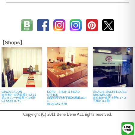
【Shops】
GINZA SALON
KOFU SHOP & HEAD
OKACHI-MACHI LOOSE
東京都中央区銀座3-12-11
OFFICE
SHOWROOM
第2タチバナ銀座ビル6階
山梨県甲府市下鍛冶屋町469-
東京都台東区上野5-17-2
03-5565-0750
1
三橋ビル1階
0120-457-678
Copyright (C) 2011 Bene Bene ALL rights reserved.