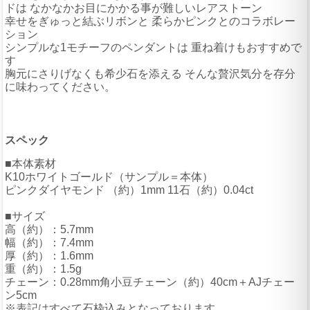
ドは なかなかお目にかかる事が難しいレアストーン
幸せをぎゅっと結ぶリボンと 柔らかピンクとのコラボレー
ション
シンプルな1モチーフのペンダントは 重ね着けもおすすめで
す
胸元にさりげなくも希少石を添える そんな贅沢気分を存分
に味わってください。
スペック
■本体素材
K10ホワイトゴールド（サンプル＝本体）
ピンクダイヤモンド （約）1mm 11石（約）0.04ct
■サイズ
高（約）：5.7mm
幅（約）：7.4mm
厚（約）：1.6mm
重（約）：1.5g
チェーン：0.28mm角小豆チェーン（約）40cm＋AJチェー
ン5cm
※表記はすべて石枠込みとなっております。