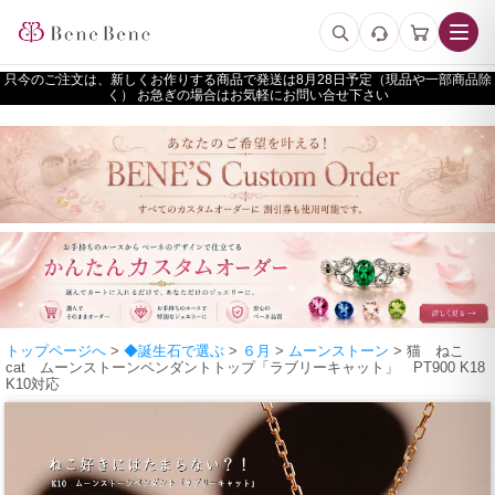
只今のご注文は、新しくお作りする商品で発送は
予定（現品や一部商品除
く） お急ぎの場合はお気軽にお問い合せ下さい
トップページへ
>
◆誕生石で選ぶ
>
６月
>
ムーンストーン
> 猫 ねこ
cat ムーンストーンペンダントトップ「ラブリーキャット」 PT900 K18
K10対応