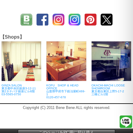
【Shops】
GINZA SALON
KOFU SHOP & HEAD
OKACHI-MACHI LOOSE
東京都中央区銀座3-12-11
OFFICE
SHOWROOM
第2タチバナ銀座ビル6階
山梨県甲府市下鍛冶屋町469-
東京都台東区上野5-17-2
03-5565-0750
1
三橋ビル1階
0120-457-678
Copyright (C) 2011 Bene Bene ALL rights reserved.
このページをPC用に切り替え