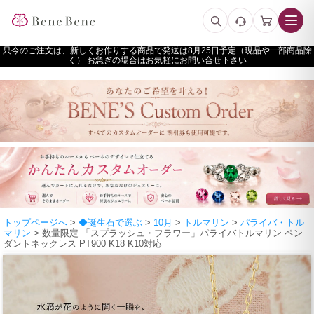
只今のご注文は、新しくお作りする商品で発送は
予定（現品や一部商品除
く） お急ぎの場合はお気軽にお問い合せ下さい
トップページへ
>
◆誕生石で選ぶ
>
10月
>
トルマリン
>
パライバ・トル
マリン
> 数量限定 「スプラッシュ・フラワー」パライバトルマリン ペン
ダントネックレス PT900 K18 K10対応