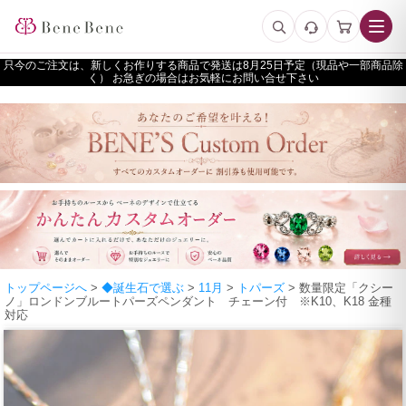
只今のご注文は、新しくお作りする商品で発送は
予定（現品や一部商品除
く） お急ぎの場合はお気軽にお問い合せ下さい
トップページへ
>
◆誕生石で選ぶ
>
11月
>
トパーズ
> 数量限定「クシー
ノ」ロンドンブルートパーズペンダント チェーン付 ※K10、K18 金種
対応