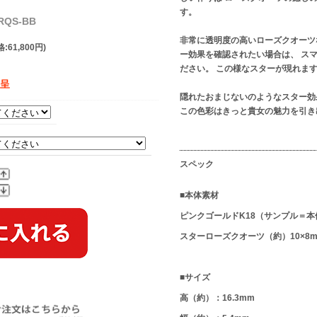
す。
RQS-BB
非常に透明度の高いローズクオーツ
:61,800円)
ー効果を確認されたい場合は、 ス
ださい。 この様なスターが現れま
贈呈
隠れたおまじないのようなスター効
この色彩はきっと貴女の魅力を引き
スペック
■本体素材
ピンクゴールドK18（サンプル＝本
スターローズクオーツ（約）10×8m
■サイズ
高（約）：16.3mm