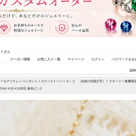
ストさん
クーポン情報
お気に入り一覧
マイページ
ログイン
パスワードをお
送料
リー＆アイテム
>
ペンダント
>
カラーストーン
>
カ～コ （名称の先頭文字）
>
クオーツ
> 数量限
00 K18 K10対応 春色ピンク