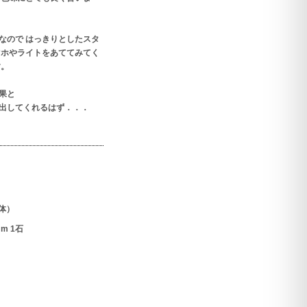
なので はっきりとしたスタ
マホやライトをあててみてく
す。
果と
出してくれるはず．．．
体）
m 1石