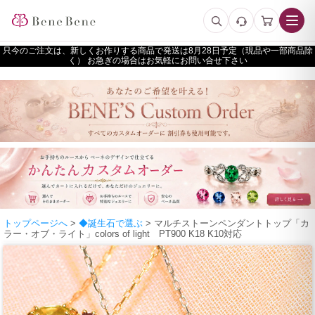
只今のご注文は、新しくお作りする商品で発送は
予定（現品や一部商品除
く） お急ぎの場合はお気軽にお問い合せ下さい
トップページへ
>
◆誕生石で選ぶ
> マルチストーンペンダントトップ「カ
ラー・オブ・ライト」colors of light PT900 K18 K10対応