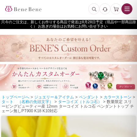
只今のご注文は、新しくお作りする商品で発送は
予定（現品や一部商品除
く） お急ぎの場合はお気軽にお問い合せ下さい
トップページへ
>
ジュエリー＆アイテム
>
ペンダント
>
カラーストーン
>
タ～ト （名称の先頭文字）
>
ターコイズ（トルコ石）
> 数量限定 スリ
ーピングビューティー産 12mm ターコイズ トルコ石 ペンダントトップ チ
ェーン無しPT900 K18 K10対応