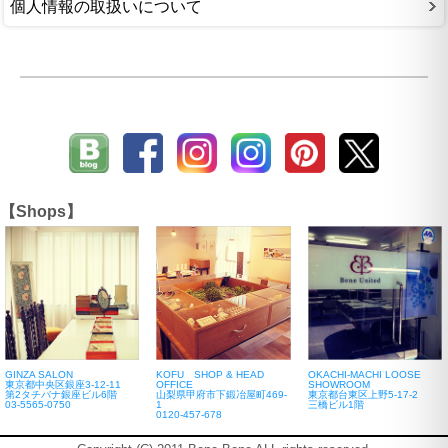
個人情報の取扱いについて
【Shops】
GINZA SALON
KOFU SHOP & HEAD
OKACHI-MACHI LOOSE
東京都中央区銀座3-12-11
OFFICE
SHOWROOM
第2タチバナ銀座ビル6階
山梨県甲府市下鍛冶屋町469-
東京都台東区上野5-17-2
03-5565-0750
1
三橋ビル1階
0120-457-678