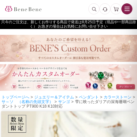
只今のご注文は、新しくお作りする商品で発送は
予定（現品や一部商品除
く） お急ぎの場合はお気軽にお問い合せ下さい
トップページへ
>
ジュエリー＆アイテム
>
ペンダント
>
カラーストーン
>
サ～ソ （名称の先頭文字）
>
サンゴ
> 雫に映ったダリアの深海珊瑚ペン
ダントトップ PT900 K18 K10対応