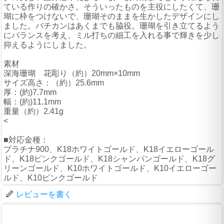
ている作りの確かさ。そういったものを主役にしたくて、珊
瑚に枠をつけないで、珊瑚そのままを生かしたデザインにし
ました。バチカンはあくまでも脇役。珊瑚を引き立てるよう
にバランスを考え、ミル打ちの細工を入れる事で輝きを少し
抑えるようにしました。
素材
深海珊瑚 花彫り（約）20mm×10mm
サイズ高さ：（約）25.6mm
厚：(約)7.7mm
幅：(約)11.1mm
重量（約）2.41g
<
■対応金種：
プラチナ900、K18ホワイトゴールド、K18イエローゴール
ド、K18ピンクゴールド、K18シャンパンゴールド、K18グ
リーンゴールド、K10ホワイトゴールド、K10イエローゴー
ルド、K10ピンクゴールド
レビューを書く