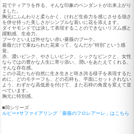
花でティアラを作る、そんな印象のペンダントが出来上がり
ました。
胸元にふんわりと柔らかく、けれど生命力を感じさせる強さ
を併せ持った美しさがシンプルな装いに花を添えます。
ダイヤモンドでは決して表現することのできないリズム感と
躍動感、生命力。
ブーケといえば外せない赤い薔薇のブーケ。
薔薇だけで束ねられた花束って、なんだか"特別"という感
覚。
赤、濃いピンク、やさしいピンク、シックなピンクと、女性
ならではの豊かな人生に寄り添い、潤いをあたえてくれる、
そんな存在感。
この小花たちが自然に生き生きと咲き誇る様子を表現するた
めに、どのモチーフも、どの石枠も、平面にセットされない
よう、わずかな高低差を付けて、また石枠の角度を変えて並
べています。
胸元に特別感。
■同シリーズ
ルビー×サファイアリング「薔薇のフロレアーレ」はこちら