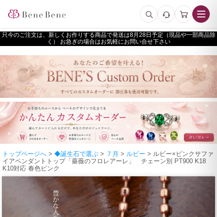
只今のご注文は、新しくお作りする商品で発送は
予定（現品や一部商品除
く） お急ぎの場合はお気軽にお問い合せ下さい
トップページへ
>
◆誕生石で選ぶ
>
７月
>
ルビー
> ルビー×ピンクサファ
イアペンダントトップ「薔薇のフロレアーレ」 チェーン別 PT900 K18
K10対応 春色ピンク