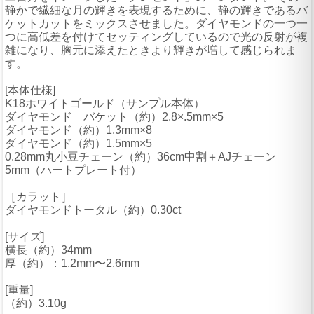
静かで繊細な月の輝きを表現するために、静の輝きであるバ
ケットカットをミックスさせました。ダイヤモンドの一つ一
つに高低差を付けてセッティングしているので光の反射が複
雑になり、胸元に添えたときより輝きが増して感じられま
す。
[本体仕様]
K18ホワイトゴールド（サンプル本体）
ダイヤモンド バケット（約）2.8×.5mm×5
ダイヤモンド（約）1.3mm×8
ダイヤモンド（約）1.5mm×5
0.28mm丸小豆チェーン（約）36cm中割＋AJチェーン
5mm（ハートプレート付）
［カラット］
ダイヤモンドトータル（約）0.30ct
[サイズ]
横長（約）34mm
厚（約）：1.2mm〜2.6mm
[重量]
（約）3.10g