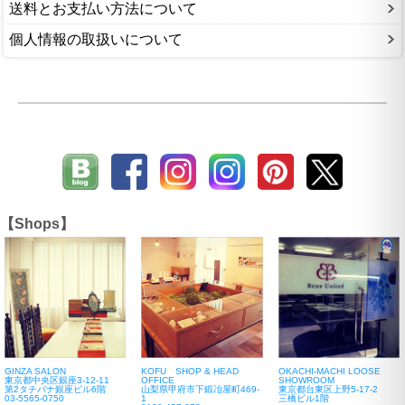
送料とお支払い方法について
個人情報の取扱いについて
【Shops】
GINZA SALON
KOFU SHOP & HEAD
OKACHI-MACHI LOOSE
東京都中央区銀座3-12-11
OFFICE
SHOWROOM
第2タチバナ銀座ビル6階
山梨県甲府市下鍛冶屋町469-
東京都台東区上野5-17-2
03-5565-0750
1
三橋ビル1階