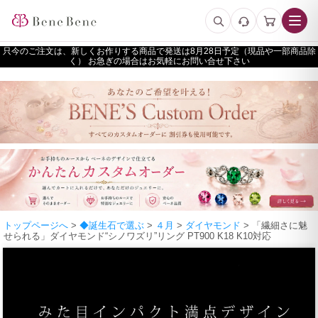
只今のご注文は、新しくお作りする商品で発送は
予定（現品や一部商品除
く） お急ぎの場合はお気軽にお問い合せ下さい
トップページへ
>
◆誕生石で選ぶ
>
４月
>
ダイヤモンド
> 「繊細さに魅
せられる」ダイヤモンド“シノワズリ”リング PT900 K18 K10対応