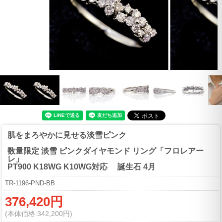
肌をまろやかに見せる淡雪ピンク
数量限定 淡雪 ピンクダイヤモンド リング「フロレアー
レ」
PT900 K18WG K10WG対応 誕生石 4月
TR-1196-PND-BB
376,420円
(本体価格:342,200円)