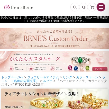
只今のご注文は、新しくお作りする商品で発送は
予定（現品や一部商品除
く） お急ぎの場合はお気軽にお問い合せ下さい
トップページへ
>
ジュエリー＆アイテム
>
リング
>
カラーストーン
>
ラ
～ン （名称の先頭文字）
>
ルビー
> 「ハートのティアラ」カラーミック
スリング PT900 K18 K10対応