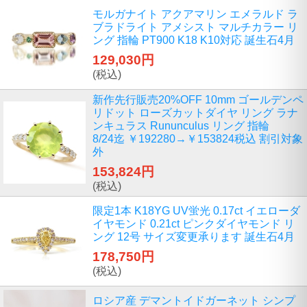
モルガナイト アクアマリン エメラルド ラ
ブラドライト アメシスト マルチカラー リ
ング 指輪 PT900 K18 K10対応 誕生石4月
129,030円
(税込)
新作先行販売20%OFF 10mm ゴールデンペ
リドット ローズカットダイヤ リング ラナ
ンキュラス Rununculus リング 指輪
8/24迄 ￥192280→￥153824税込 割引対象
外
153,824円
(税込)
限定1本 K18YG UV蛍光 0.17ct イエローダ
イヤモンド 0.21ct ピンクダイヤモンド リ
ング 12号 サイズ変更承ります 誕生石4月
178,750円
(税込)
ロシア産 デマントイドガーネット シンプ