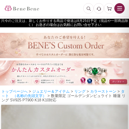
只今のご注文は、新しくお作りする商品で発送は
予定（現品や一部商品除
く） お急ぎの場合はお気軽にお問い合せ下さい
トップページへ
>
ジュエリー＆アイテム
>
リング
>
カラーストーン
>
タ
～ト （名称の先頭文字）
> 数量限定 ゴールデンダンビュライト 睡蓮 リ
ング SV925 PT900 K18 K10対応