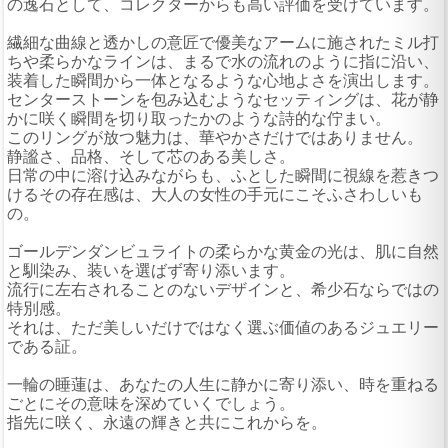
の逸石として、コレクターからも高い評価を受けています。
繊細な曲線と透かしの意匠で優美なアームに施されたミル打
ちや柔らかなラインは、まるで水の流れのように指に沿い、
装着した瞬間から一体となるような心地よさを演出します。
センターストーンを包み込むようなセッティングは、花が静
かに咲く瞬間を切り取ったかのような詩的な佇まい。
このリングが放つ魅力は、華やかさだけではありません。
静謐さ、品格、そして芯のある美しさ。
日常の中に溶け込みながらも、ふとした瞬間に視線を惹きつ
けるその存在感は、大人の女性の手元にこそふさわしいも
の。
ゴールデンダンビュライトの柔らかな黄金の光は、肌に自然
と馴染み、装いを選ばず寄り添います。
流行に左右されることのないデザインと、希少石ならではの
特別感。
それは、ただ美しいだけではなく選ぶ価値のあるジュエリー
である証。
一輪の睡蓮は、あなたの人生に静かに寄り添い、時を重ねる
ごとにその意味を深めていくでしょう。
指先に咲く、永遠の輝きと共にこれからを。