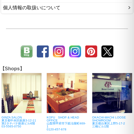
個人情報の取扱いについて
【Shops】
GINZA SALON
KOFU SHOP & HEAD
OKACHI-MACHI LOOSE
東京都中央区銀座3-12-11
OFFICE
SHOWROOM
第2タチバナ銀座ビル6階
山梨県甲府市下鍛冶屋町469-
東京都台東区上野5-17-2
03-5565-0750
1
三橋ビル1階
0120-457-678