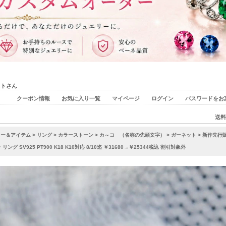
ストさん
クーポン情報
お気に入り一覧
マイページ
ログイン
パスワードをお
送料
リー＆アイテム
>
リング
>
カラーストーン
>
カ～コ （名称の先頭文字）
>
ガーネット
> 新作先行販
グ SV925 PT900 K18 K10対応 8/10迄 ￥31680→￥25344税込 割引対象外