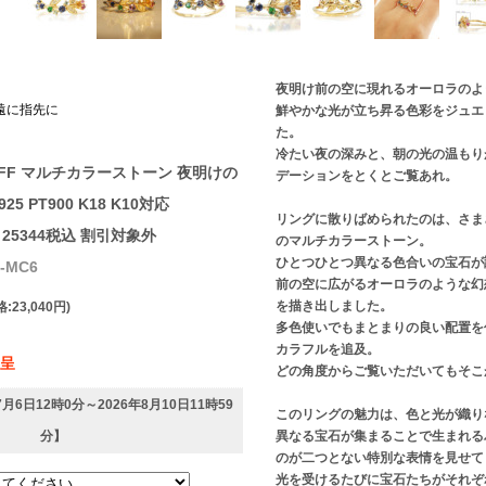
夜明け前の空に現れるオーロラのよ
遠に指先に
鮮やかな光が立ち昇る色彩をジュエ
た。
冷たい夜の深みと、朝の光の温もり
FF マルチカラーストーン 夜明けの
デーションをとくとご覧あれ。
5 PT900 K18 K10対応
リングに散りばめられたのは、さま
→￥25344税込 割引対象外
のマルチカラーストーン。
ひとつひとつ異なる色合いの宝石が
-MC6
前の空に広がるオーロラのような幻
を描き出しました。
:23,040円)
多色使いでもまとまりの良い配置を
カラフルを追及。
贈呈
どの角度からご覧いただいてもそこ
7月6日12時0分
～
2026年8月10日11時59
このリングの魅力は、色と光が織り
分
】
異なる宝石が集まることで生まれる
のが二つとない特別な表情を見せて
光を受けるたびに宝石たちがそれぞ