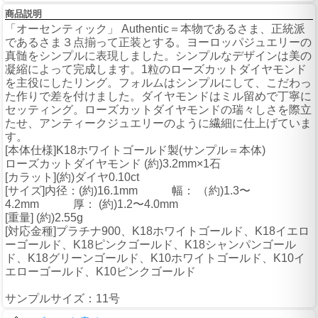
商品説明
「オーセンティック」 Authentic＝本物であるさま、正統派
であるさま３点揃って正装とする。ヨーロッパジュエリーの
真髄をシンプルに表現しました。シンプルなデザインは美の
凝縮によって完成します。1粒のローズカットダイヤモンド
を主役にしたリング。フォルムはシンプルにして、こだわっ
た作りで差を付けました。ダイヤモンドはミル留めで丁寧に
セッティング。ローズカットダイヤモンドの瑞々しさを際立
たせ、アンティークジュエリーのように繊細に仕上げていま
す。
[本体仕様]K18ホワイトゴールド製(サンプル＝本体)
ローズカットダイヤモンド (約)3.2mm×1石
[カラット](約)ダイヤ0.10ct
[サイズ]内径：(約)16.1mm 幅： （約)1.3〜
4.2mm 厚： (約)1.2〜4.0mm
[重量] (約)2.55g
[対応金種]プラチナ900、K18ホワイトゴールド、K18イエロ
ーゴールド、K18ピンクゴールド、K18シャンパンゴール
ド、K18グリーンゴールド、K10ホワイトゴールド、K10イ
エローゴールド、K10ピンクゴールド
サンプルサイズ：11号