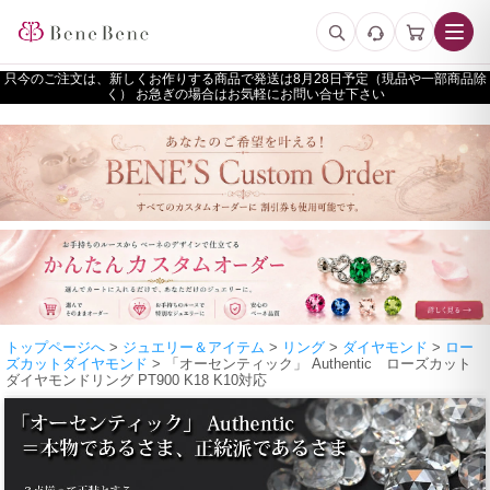
只今のご注文は、新しくお作りする商品で発送は
予定（現品や一部商品除
く） お急ぎの場合はお気軽にお問い合せ下さい
トップページへ
>
ジュエリー＆アイテム
>
リング
>
ダイヤモンド
>
ロー
ズカットダイヤモンド
> 「オーセンティック」 Authentic ローズカット
ダイヤモンドリング PT900 K18 K10対応