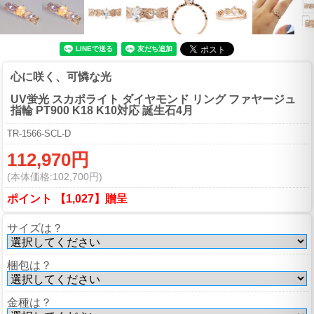
心に咲く、可憐な光
UV蛍光 スカポライト ダイヤモンド リング ファヤージュ
指輪 PT900 K18 K10対応 誕生石4月
TR-1566-SCL-D
112,970円
(本体価格:102,700円)
ポイント 【1,027】贈呈
サイズは？
梱包は？
金種は？