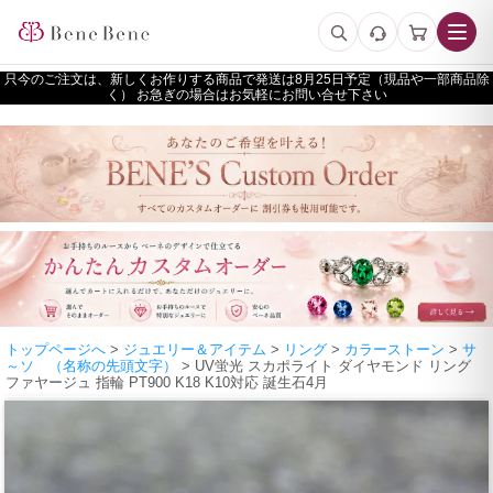
只今のご注文は、新しくお作りする商品で発送は
予定（現品や一部商品除
く） お急ぎの場合はお気軽にお問い合せ下さい
トップページへ
>
ジュエリー＆アイテム
>
リング
>
カラーストーン
>
サ
～ソ （名称の先頭文字）
> UV蛍光 スカポライト ダイヤモンド リング
ファヤージュ 指輪 PT900 K18 K10対応 誕生石4月