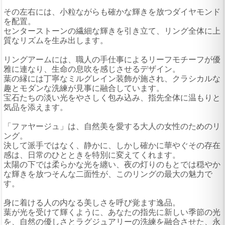
その左右には、小粒ながらも確かな輝きを放つダイヤモンド
を配置。
センターストーンの繊細な輝きを引き立て、リング全体に上
質なリズムを生み出します。
リングアームには、職人の手仕事によるリーフモチーフが優
雅に連なり、生命の息吹を感じさせるデザイン。
葉の縁には丁寧なミルグレイン装飾が施され、クラシカルな
趣とモダンな洗練が見事に融合しています。
宝石たちの淡い光をやさしく包み込み、指先全体に温もりと
気品を添えます。
「ファヤージュ」は、自然美を愛する大人の女性のためのリ
ング。
決して派手ではなく、静かに、しかし確かに華やぐその存在
感は、日常のひとときを特別に変えてくれます。
太陽の下では柔らかな光を纏い、夜の灯りのもとでは穏やか
な輝きを放つそんな二面性が、このリングの最大の魅力で
す。
身に着ける人の内なる美しさを呼び覚ます逸品。
葉が光を受けて輝くように、あなたの指先に新しい季節の光
を、自然の優しさとラグジュアリーの洗練を融合させた、永