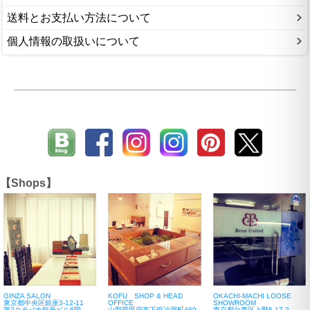
送料とお支払い方法について
個人情報の取扱いについて
【Shops】
GINZA SALON
KOFU SHOP & HEAD
OKACHI-MACHI LOOSE
東京都中央区銀座3-12-11
OFFICE
SHOWROOM
第2タチバナ銀座ビル6階
山梨県甲府市下鍛冶屋町469-
東京都台東区上野5-17-2