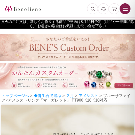
只今のご注文は、新しくお作りする商品で発送は
予定（現品や一部商品除
く） お急ぎの場合はお気軽にお問い合せ下さい
トップページへ
>
◆誕生石で選ぶ
>
２月
>
アメシスト
> ブルーサファイ
ア×アメシストリング「マーガレット」 PT900 K18 K10対応