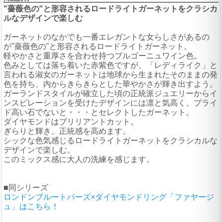
"薔薇色の"と形容されるロードライトガーネットをクラシカ
ルなデザインで楽しむ
ガーネットのなかでも一番エレガントな女らしさがあるの
が"薔薇色の"と形容されるロードライトガーネット。
軽やかさと重厚さを合わせ持つブルゴーニュワイン色。
色みとしては落ち着いた赤紫色ですが、「レディライク」と
言われる淑女のガーネットは地球から生まれたそのままの発
色を持ち、内からきらきらとした華やかさが輝き出すよう。
ガーランドスタイルが確立した頃の正統派ジュエリーからイ
ンスピレーションを受けたデザインには凛と気高く、プライ
ド高い石でないと・・・とセレクトしたガーネット。
ダイヤモンドはブリリアントカット。
ぎらりと輝き、正統感を高めます。
シックな色気感じるロードライトガーネットをクラシカルな
デザインで楽しむ。
このミックス感に大人の洗練を感じます。
■同シリーズ
ロンドンブルートパーズ×ダイヤモンドリング「ファヤージ
ュ」はこちら！