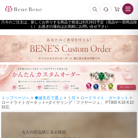
只今のご注文は、新しくお作りする商品で発送は
予定（現品や一部商品除
く） お急ぎの場合はお気軽にお問い合せ下さい
トップページへ
>
◆誕生石で選ぶ
>
１月
>
ロードライト・ガーネット
>
ロードライトガーネット×ダイヤリング「ファヤージュ」 PT900 K18 K10
対応