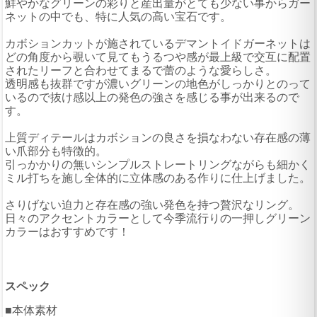
鮮やかなグリーンの彩りと産出量がとても少ない事からガー
ネットの中でも、特に人気の高い宝石です。
カボションカットが施されているデマントイドガーネットは
どの角度から覗いて見てもうるつや感が最上級で交互に配置
されたリーフと合わせてまるで蕾のような愛らしさ。
透明感も抜群ですが濃いグリーンの地色がしっかりとのって
いるので抜け感以上の発色の強さを感じる事が出来るので
す。
上質ディテールはカボションの良さを損なわない存在感の薄
い爪部分も特徴的。
引っかかりの無いシンプルストレートリングながらも細かく
ミル打ちを施し全体的に立体感のある作りに仕上げました。
さりげない迫力と存在感の強い発色を持つ贅沢なリング。
日々のアクセントカラーとして今季流行りの一押しグリーン
カラーはおすすめです！
スペック
■本体素材