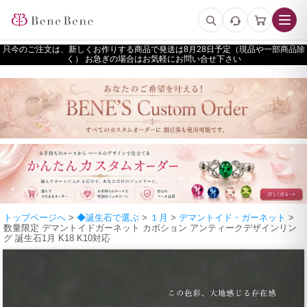
只今のご注文は、新しくお作りする商品で発送は
予定（現品や一部商品除
く） お急ぎの場合はお気軽にお問い合せ下さい
トップページへ
>
◆誕生石で選ぶ
>
１月
>
デマントイド・ガーネット
>
数量限定 デマントイドガーネット カボション アンティークデザインリン
グ 誕生石1月 K18 K10対応