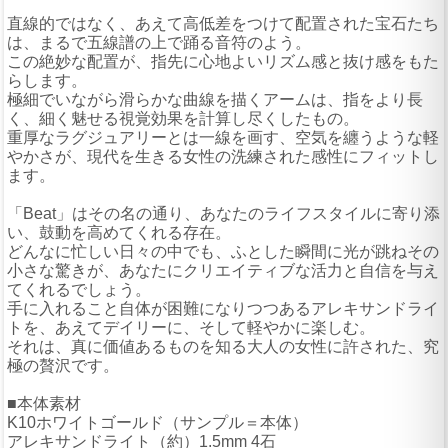
直線的ではなく、あえて高低差をつけて配置された宝石たち
は、まるで五線譜の上で踊る音符のよう。
この絶妙な配置が、指先に心地よいリズム感と抜け感をもた
らします。
極細でいながら滑らかな曲線を描くアームは、指をより長
く、細く魅せる視覚効果を計算し尽くしたもの。
重厚なラグジュアリーとは一線を画す、空気を纏うような軽
やかさが、現代を生きる女性の洗練された感性にフィットし
ます。
「Beat」はその名の通り、あなたのライフスタイルに寄り添
い、鼓動を高めてくれる存在。
どんなに忙しい日々の中でも、ふとした瞬間に光が跳ねその
小さな驚きが、あなたにクリエイティブな活力と自信を与え
てくれるでしょう。
手に入れること自体が困難になりつつあるアレキサンドライ
トを、あえてデイリーに、そして軽やかに楽しむ。
それは、真に価値あるものを知る大人の女性に許された、究
極の贅沢です。
■本体素材
K10ホワイトゴールド（サンプル＝本体）
アレキサンドライト（約）1.5mm 4石