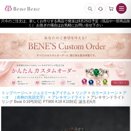
只今のご注文は、新しくお作りする商品で発送は
予定（現品や一部商品除
く） お急ぎの場合はお気軽にお問い合せ下さい
トップページへ
>
ジュエリー＆アイテム
>
リング
>
カラーストーン
>
ア
～オ （名称の先頭文字）
>
アレキサンドライト
> アレキサンドライト
リング Beat 0-19号対応 PT900 K18 K10対応 誕生石6月