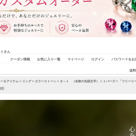
ストさん
クーポン情報
お気に入り一覧
マイページ
ログイン
パスワードをお
送料
リー＆アイテム
>
リング
>
カラーストーン
>
タ～ト （名称の先頭文字）
>
トパーズ
> 「フリーリ
対応