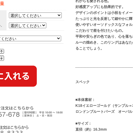
れからも愛される色。
贈呈
好感度アップにも効果的です。
デザインのポイントは小枝をイメー
たっぷりと光を反射して細やかに輝
使いやすいオーソドックスなフォル
い。
こだわりで差を付けたいもの。
平和や安らぎの色であり、心を落ち
ルーの煌めき、このリングはあなた
ることでしょう。
スペック
■本体素材：
K18イエローゴールド（サンプル＝
ロンドンブルートパーズ オーバル（
■サイズ：
直径（約）16.3mm