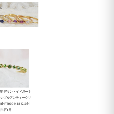
産 デマントイドガーネ
シンプルアンティークリ
輪 PT900 K18 K10対
生石1月