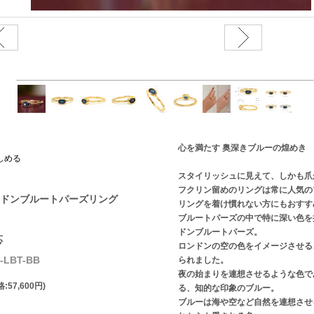
心を満たす 奥深きブルーの煌めき
しめる
スタイリッシュに見えて、しかも爪
フクリン留めのリングは常に人気の
ドンブルートパーズリング
リングを着け慣れない方にもおすす
ブルートパーズの中で特に深い色を
ドンブルートパーズ。
応
ロンドンの空の色をイメージさせる
LBT-BB
られました。
夜の始まりを連想させるような色で
:57,600円)
る、知的な印象のブルー。
ブルーは海や空など自然を連想させ