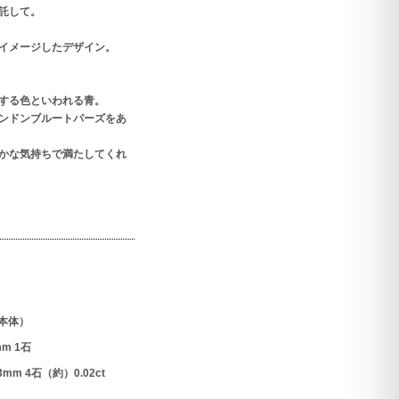
託して。
イメージしたデザイン。
する色といわれる青。
ンドンブルートパーズをあ
かな気持ちで満たしてくれ
本体）
m 1石
m 4石（約）0.02ct