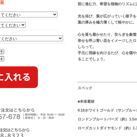
贈呈
前に進む力、希望を植物のリズムに
光を浴び、葉が広がっていく様子を
葉の厚みを極力薄くして軽やかに。
心を落ち着かせたり、安らぎを象徴
幸せを呼ぶ青い花をイメージしたロ
しらって。
手元に視線を向けるたび、心を穏や
ることでしょう。
スペック
■本体素材
K18ホワイトゴールド（サンプル＝
ロンドンブルートパーズ（約）3.5m
ローズカットダイヤモンド（約）1.3m