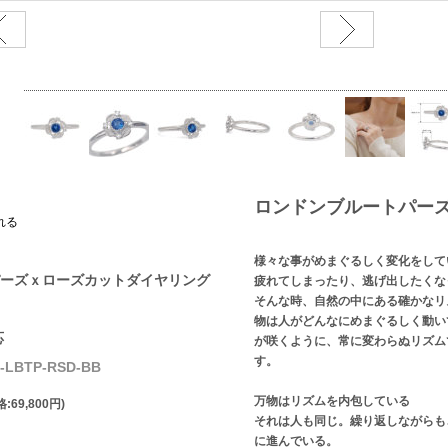
ロンドンブルートパー
れる
様々な事がめまぐるしく変化をして
ーズｘローズカットダイヤリング
疲れてしまったり、逃げ出したくな
そんな時、自然の中にある確かなリ
物は人がどんなにめまぐるしく動い
応
が咲くように、常に変わらぬリズム
す。
LBTP-RSD-BB
万物はリズムを内包している
:69,800円)
それは人も同じ。繰り返しながらも
に進んでいる。