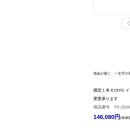
地金が描く、一文字の
限定１本 K10YG 
変更承ります
商品番号 TR-2534
146,080円
(本体価