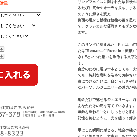
リングフェイスに刻まれた放射状の
】贈呈
るたびに黄金のオーラを放ち、まる
のように輝きを変え
側面の透かし模様は植物の蔓を思わ
で、クラシカルな優雅さとモダンな
ます。
このリングに刻まれた「R」は、名
たは“Romance”“Reverie（夢想）”
き）”といった想いを象徴する文字
す。
自分のために選ぶ一本としても、大
ても、特別な意味を込めてお持ちい
身につけるたびに、自分らしさや想
なパーソナルジュエリーの魅力が凝
地金だけで魅せるジュエリーは、時
あなただけの艶を育てていきます。
年齢を重ねるごとにしっとりと肌に
記憶を刻むように、光を纏って輝き
手にした瞬間に感じる、地金の確か
そこに刻まれた一文字が、あなたの