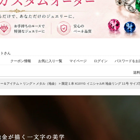
ストさん
クーポン情報
お気に入り一覧
マイページ
ログイン
パスワードをお
送料
リー＆アイテム
>
リング
>
メタル（地金）
> 限定１本 K10YG イニシャルR 地金リング 11号 サイ