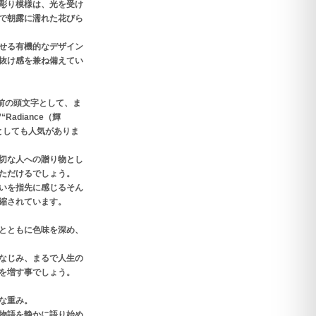
彫り模様は、光を受け
で朝露に濡れた花びら
せる有機的なデザイン
抜け感を兼ね備えてい
前の頭文字として、ま
“Radiance（輝
としても人気がありま
切な人への贈り物とし
ただけるでしょう。
いを指先に感じるそん
縮されています。
とともに色味を深め、
なじみ、まるで人生の
を増す事でしょう。
な重み。
物語を静かに語り始め