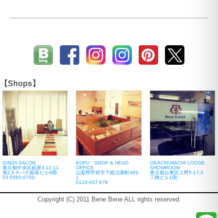
【Shops】
GINZA SALON
KOFU SHOP & HEAD
OKACHI-MACHI LOOSE
東京都中央区銀座3-12-11
OFFICE
SHOWROOM
第2タチバナ銀座ビル6階
山梨県甲府市下鍛冶屋町469-
東京都台東区上野5-17-2
03-5565-0750
1
三橋ビル1階
0120-457-678
Copyright (C) 2011 Bene Bene ALL rights reserved.