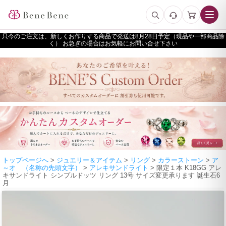
只今のご注文は、新しくお作りする商品で発送は
予定（現品や一部商品除
く） お急ぎの場合はお気軽にお問い合せ下さい
トップページへ
>
ジュエリー＆アイテム
>
リング
>
カラーストーン
>
ア
～オ （名称の先頭文字）
>
アレキサンドライト
> 限定１本 K18GG アレ
キサンドライト シンプルドッツ リング 13号 サイズ変更承ります 誕生石6
月