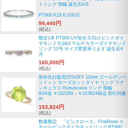
トリング 指輪 誕生石4月
PT900 K18 K10対応
99,440円
(税込)
限定1本 PT900 UV蛍光 0.31ct ピンクダイ
ヤモンド 0.16ct マルチカラーダイヤモンド
リング 12号 サイズ変更承ります 誕生石4
月
165,000円
(税込)
新作先行販売20%OFF 10mm ゴールデンペ
リドット ローズカットダイヤ リング ラナ
ンキュラス Rununculus リング 指輪
8/24迄 ￥192280→￥153824税込 割引対象
外
153,824円
(税込)
数量限定 「ピンクローズ」PinkRose ス
チールピンクダイヤモンドリング PT900