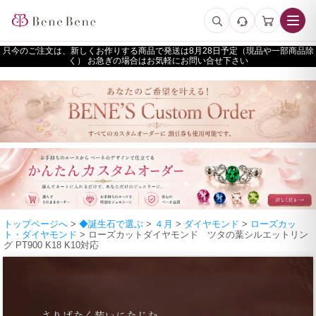
只今のご注文は、新しくお作りする商品で発送は
予定（現品や一部商品除
く） お急ぎの場合はお気軽にお問い合せ下さい
トップページへ
>
◆誕生石で選ぶ
>
４月
>
ダイヤモンド
>
ローズカッ
ト・ダイヤモンド
> ローズカットダイヤモンド ツタの葉シルエットリン
グ PT900 K18 K10対応