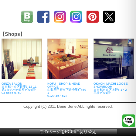
【Shops】
GINZA SALON
KOFU SHOP & HEAD
OKACHI-MACHI LOOSE
東京都中央区銀座3-12-11
OFFICE
SHOWROOM
第2タチバナ銀座ビル6階
山梨県甲府市下鍛冶屋町469-
東京都台東区上野5-17-2
03-5565-0750
1
三橋ビル1階
0120-457-678
Copyright (C) 2011 Bene Bene ALL rights reserved.
このページをPC用に切り替え